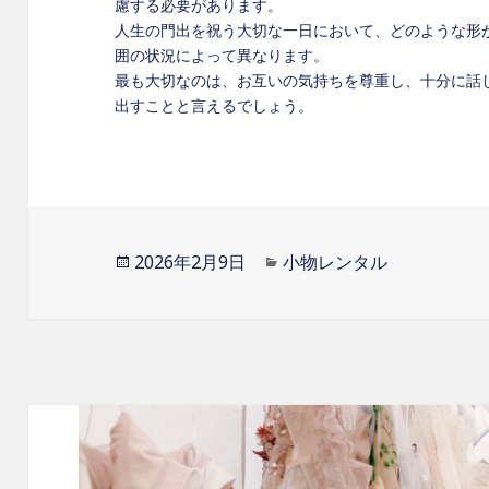
慮する必要があります。
人生の門出を祝う大切な一日において、どのような形
囲の状況によって異なります。
最も大切なのは、お互いの気持ちを尊重し、十分に話
出すことと言えるでしょう。
投
2026年2月9日
カ
小物レンタル
稿
テ
日:
ゴ
リ
ー