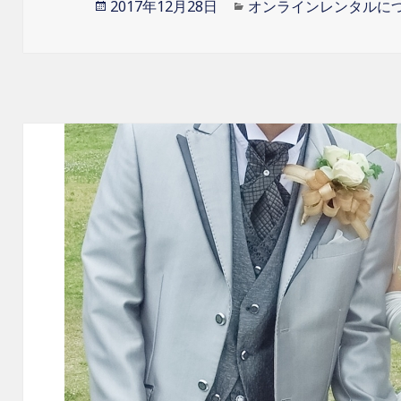
投
2017年12月28日
カ
オンラインレンタルに
稿
テ
日:
ゴ
リ
ー