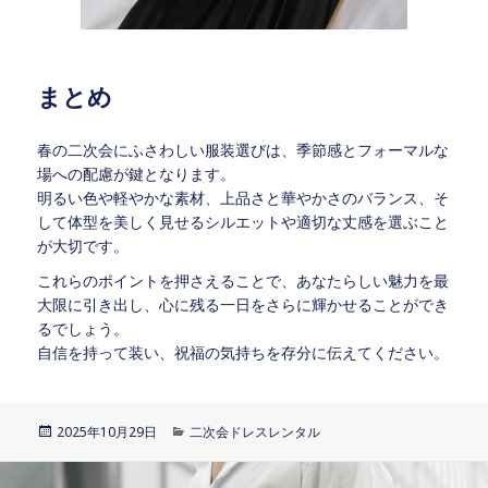
まとめ
春の二次会にふさわしい服装選びは、季節感とフォーマルな
場への配慮が鍵となります。
明るい色や軽やかな素材、上品さと華やかさのバランス、そ
して体型を美しく見せるシルエットや適切な丈感を選ぶこと
が大切です。
これらのポイントを押さえることで、あなたらしい魅力を最
大限に引き出し、心に残る一日をさらに輝かせることができ
るでしょう。
自信を持って装い、祝福の気持ちを存分に伝えてください。
投
2025年10月29日
カ
二次会ドレスレンタル
稿
テ
日:
ゴ