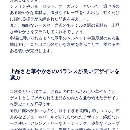
シフォンやジョーゼット、オーガンジーといった、透け感の
ある軽やかな素材は、優雅なドレープを生み出し、動くたび
に揺れる様子が洗練された印象を与えます。
また、繊細なレースや、光沢のあるシルク調の素材も、上品
な華やかさをプラスしてくれるでしょう。
冬場に用いられるような厚手のベルベットや重厚感のある生
地は避け、見た目にも軽やかな素材を選ぶことで、季節感の
ある装いが完成します。
上品さと華やかさのバランスが良いデザインを
選ぶ
二次会という場では、お祝いの席にふさわしい華やかさと、
ゲストとして求められる上品さの両方を兼ね備えたデザイン
を選ぶことが肝要です。
過度に露出が多いものや、派手すぎる装飾は避けつつも、控
えめなビジューやパールがあしらわれたデザイン、繊細なレ
ース使い、アシンメトリーなカッティング、優美なドレープ
などが施されたドレスは、洗練された華やかさを演出してく