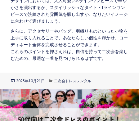
デザインにおいては、大人可愛いAラインワンピースで華や
かさを演出するか、スタイリッシュなタイト・Iラインワン
ピースで洗練された雰囲気を醸し出すか、なりたいイメージ
に合わせて選びましょう。
さらに、アクセサリーやバッグ、羽織りものといった小物を
上手に取り入れることで、あなたらしい個性を輝かせ、コー
ディネート全体を完成させることができます。
これらのポイントを押さえれば、自信を持って二次会を楽し
むための、最適な一着を見つけられるはずです。
投
2025年10月21日
カ
二次会ドレスレンタル
稿
テ
日:
ゴ
リ
ー