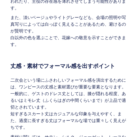
われたり、主役の存在感を薄れさせてしまう可能性がありま
す。
また、淡いベージュやライトグレーなども、会場の照明や写
真写りによっては白っぽく見えることがあるため、避けるの
が賢明です。
白以外の色を選ぶことで、花嫁への敬意を示すことができま
す。
丈感・素材でフォーマル感を出すポイント
二次会という場にふさわしいフォーマル感を演出するために
は、ワンピースの丈感と素材選びが重要な要素となります。
一般的に、ゲストのドレス丈としては、膝が隠れる程度、あ
るいはミモレ丈（ふくらはぎの中間くらいまで）が上品で適
切とされています。
短すぎるスカート丈はカジュアルな印象を与えやすく、ま
た、過度に長すぎる丈はフォーマルな場では重々しく見えが
ちです。