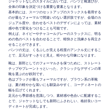
ジャケットなしのスタイルにおいては、パンツと靴選びが、
全体の印象を決定づける重要な要素となります。
基本的には、スーツのセットアップのスラックスを着用する
のが最もフォーマルで間違いのない選択肢ですが、会場のカ
ジュアル度や、合わせるベストのデザインによっては、素材
感や色で変化をつけることも可能です。
例えば、ネイビーやチャコールグレーのスラックスに、明る
めの色のベストを合わせることで、軽快さと洗練さを両立さ
せることができます。
パンツの丈は、くるぶしが見える程度のアンクル丈にするこ
とで、足元がすっきりと見え、軽やかな印象になります。
靴は、新郎としてのフォーマルさを保つために、ストレート
チップやプレーントゥといった、クラシックなデザインの革
靴を選ぶのが鉄則です。
色はブラックが最もフォーマルですが、ブラウン系の革靴
は、夏の軽やかな装いにも馴染みやすく、コーディネートの
幅を広げてくれます。
足元から季節感を意識しつつ、素材感や色合いに配慮するこ
とで、ジャケットなしでも新郎にふさわしい、格好良いコー
ディネートが完成します。