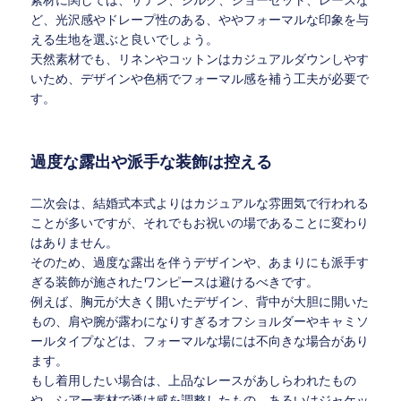
素材に関しては、サテン、シルク、ジョーゼット、レースな
ど、光沢感やドレープ性のある、ややフォーマルな印象を与
える生地を選ぶと良いでしょう。
天然素材でも、リネンやコットンはカジュアルダウンしやす
いため、デザインや色柄でフォーマル感を補う工夫が必要で
す。
過度な露出や派手な装飾は控える
二次会は、結婚式本式よりはカジュアルな雰囲気で行われる
ことが多いですが、それでもお祝いの場であることに変わり
はありません。
そのため、過度な露出を伴うデザインや、あまりにも派手す
ぎる装飾が施されたワンピースは避けるべきです。
例えば、胸元が大きく開いたデザイン、背中が大胆に開いた
もの、肩や腕が露わになりすぎるオフショルダーやキャミソ
ールタイプなどは、フォーマルな場には不向きな場合があり
ます。
もし着用したい場合は、上品なレースがあしらわれたもの
や、シアー素材で透け感を調整したもの、あるいはジャケッ