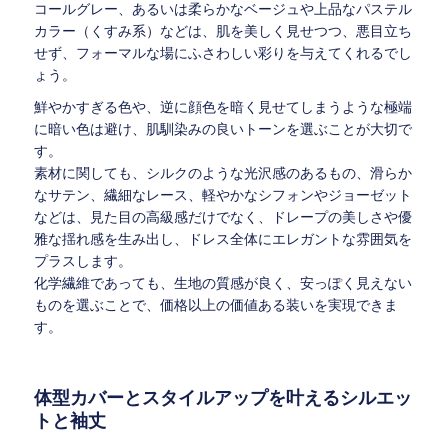
コールグレー、あるいは柔らかなベージュや上品なパステル
カラー（くすみ系）などは、肌を美しく見せつつ、悪目立ち
せず、フォーマルな場にふさわしい彩りを与えてくれるでし
ょう。
鮮やかすぎる色や、逆に顔色を暗く見せてしまうような極端
に暗い色は避け、肌馴染みの良いトーンを選ぶことが大切で
す。
素材に関しても、シルクのような光沢感のあるもの、滑らか
なサテン、繊細なレース、軽やかなシフォンやジョーゼット
などは、見た目の高級感だけでなく、ドレープの美しさや優
雅な揺れ感を生み出し、ドレス全体にエレガントな雰囲気を
プラスします。
化学繊維であっても、生地の質感が良く、安っぽく見えない
ものを選ぶことで、価格以上の価値ある装いを実現できま
す。
体型カバーとスタイルアップを叶えるシルエッ
トと袖丈