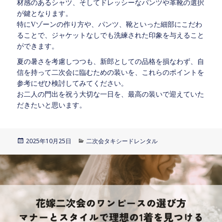
材感のあるシャツ、そしてドレッシーなパンツや革靴の選択
が鍵となります。
特にVゾーンの作り方や、パンツ、靴といった細部にこだわ
ることで、ジャケットなしでも洗練された印象を与えること
ができます。
夏の暑さを考慮しつつも、新郎としての品格を損なわず、自
信を持って二次会に臨むための装いを、これらのポイントを
参考にぜひ検討してみてください。
お二人の門出を祝う大切な一日を、最高の装いで迎えていた
だきたいと思います。
投
2025年10月25日
カ
二次会タキシードレンタル
稿
テ
日:
ゴ
リ
ー