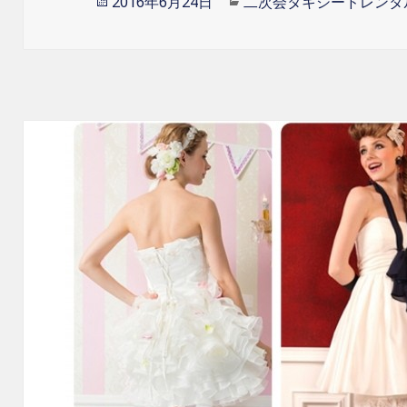
投
2016年6月24日
カ
二次会タキシードレンタ
稿
テ
日:
ゴ
リ
ー