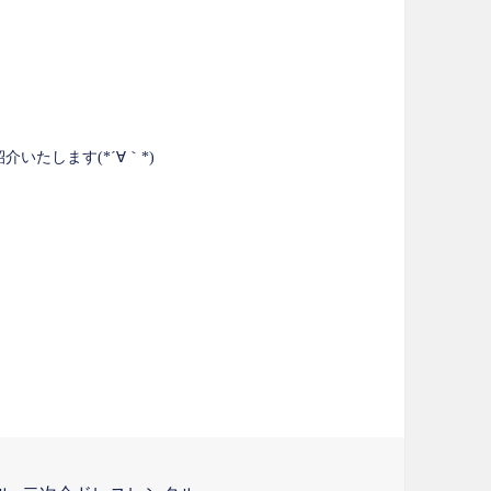
紹介いたします(*´∀｀*)
、
紹介♪7月ご予約受付中！