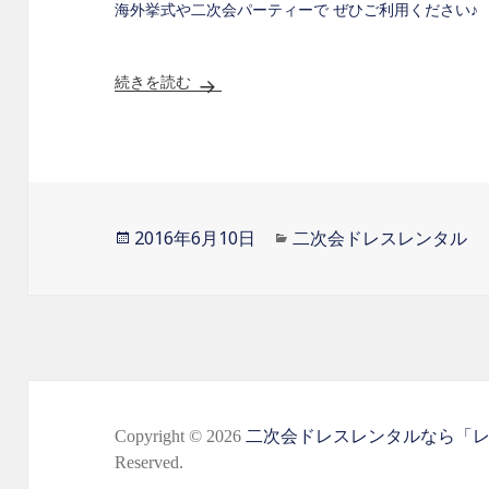
海外挙式や二次会パーティーで ぜひご利用ください♪
続きを読む
夏カワ！キュートなミニドレスをピックア
投
2016年6月10日
カ
二次会ドレスレンタル
稿
テ
日:
ゴ
リ
ー
Copyright © 2026
二次会ドレスレンタルなら「
Reserved.