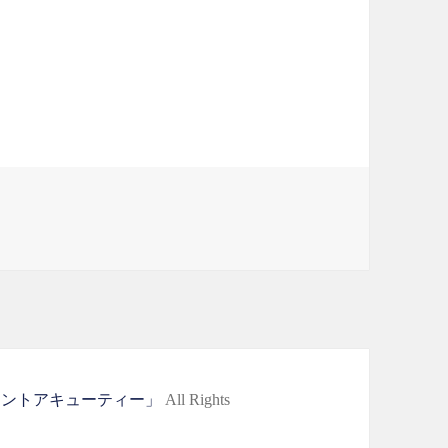
ップ♪
レントアキューティー」
All Rights