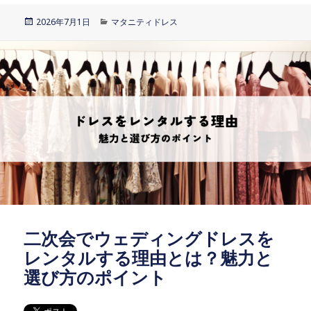
投
2026年7月1日
カ
マタニティドレス
稿
テ
日:
ゴ
リ
ー
二次会でウェディングドレスを
レンタルする理由とは？魅力と
選び方のポイント