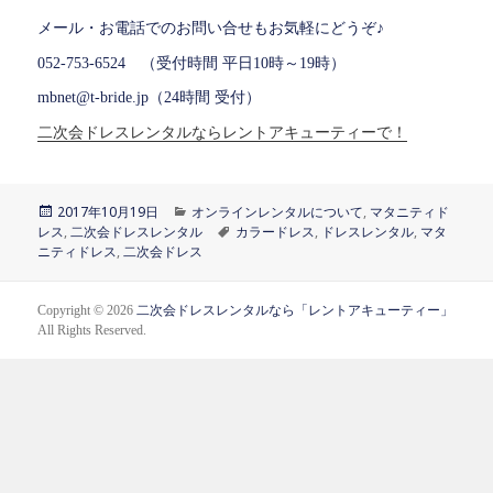
メール・お電話でのお問い合せもお気軽にどうぞ♪
052-753-6524 （受付時間 平日10時～19時）
mbnet@t-bride.jp（24時間 受付）
二次会ドレスレンタルならレントアキューティーで！
投
2017年10月19日
カ
オンラインレンタルについて
,
マタニティド
レス
稿
,
二次会ドレスレンタル
テ
タ
カラードレス
,
ドレスレンタル
,
マタ
ニティドレス
日:
,
二次会ドレス
ゴ
グ
リ
ー
Copyright © 2026
二次会ドレスレンタルなら「レントアキューティー」
All Rights Reserved.