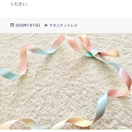
ください。
投
2026年1月13日
カ
マタニティドレス
稿
テ
日:
ゴ
リ
ー