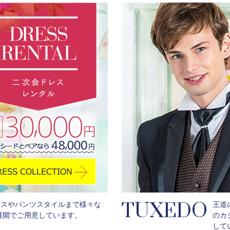
TUXEDO
レスやパンツスタイルまで様々な
王道
展開でご用意しています。
のカ
して