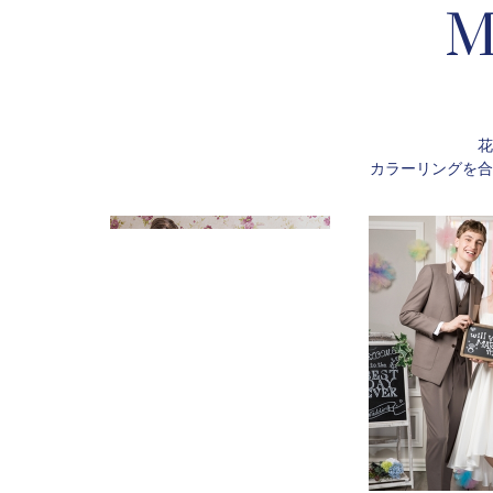
M
花
カラーリングを合