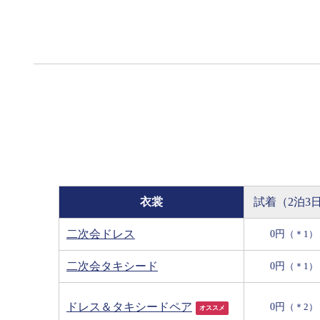
衣裳
試着（2泊3
二次会ドレス
0円
（＊1）
二次会タキシード
0円
（＊1）
ドレス＆タキシードペア
0円
（＊2）
オススメ