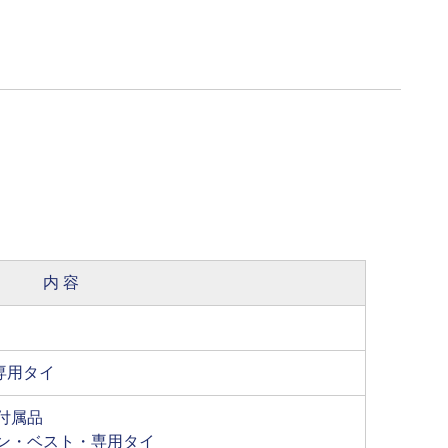
内 容
専用タイ
付属品
ン・ベスト・専用タイ