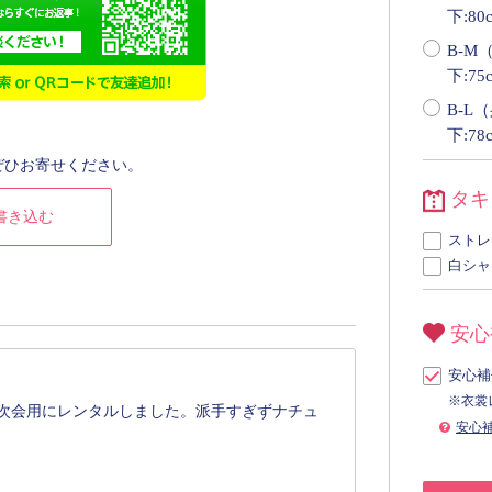
下:80
B-M（
下:75
B-L（
下:78
ぜひお寄せください。
タキ
書き込む
ストレ
白シャ
安心
安心補
※衣裳
次会用にレンタルしました。派手すぎずナチュ
安心