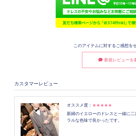
このアイテムに対するご感想を
新規レビューを
カスタマーレビュー
オススメ度：
★★★★★
新婦のイエローのドレスと一緒に二
ラルな色味で良かったです。