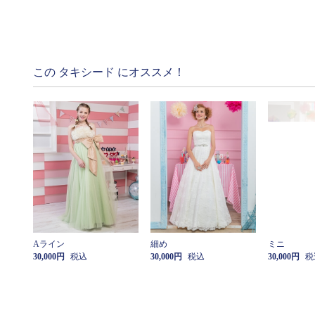
この タキシード にオススメ！
Aライン
細め
ミニ
30,000円
税込
30,000円
税込
30,000円
税