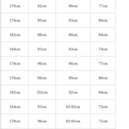
170cm
92cm
80cm
77cm
176cm
95cm
83cm
80cm
182cm
98cm
86cm
84cm
164cm
93cm
83cm
74cm
170cm
96cm
86cm
77cm
176cm
99cm
89cm
80cm
182cm
102cm
92cm
84cm
164cm
93cm
83-92cm
72cm
170cm
96cm
85-95cm
75cm