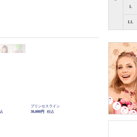
L
LL
プリンセスライン
込
30,000円
税込