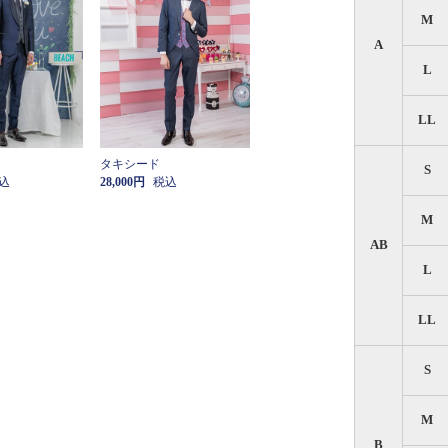
M
A
L
LL
タキシード
S
込
28,000円
税込
M
AB
L
LL
S
M
B