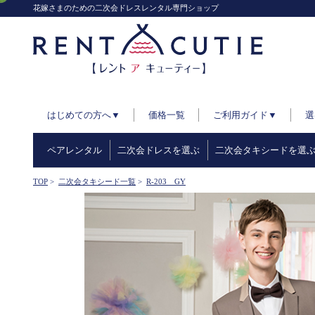
花嫁さまのための二次会ドレスレンタル専門ショップ
はじめての方へ▼
価格一覧
ご利用ガイド▼
選
ペアレンタル
二次会ドレスを選ぶ
二次会タキシードを選
TOP
>
二次会タキシード一覧
>
R-203 GY