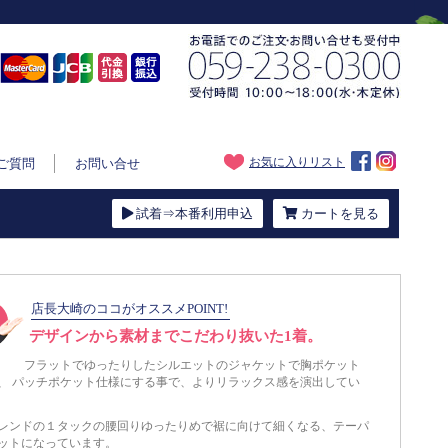
お気に入りリスト
ご質問
お問い合せ
試着⇒本番利用申込
カートを見る
店長大崎のココがオススメPOINT!
デザインから素材までこだわり抜いた1着。
フラットでゆったりしたシルエットのジャケットで胸ポケット
、 パッチポケット仕様にする事で、よりリラックス感を演出してい
レンドの１タックの腰回りゆったりめで裾に向けて細くなる、テーパ
ットになっています。