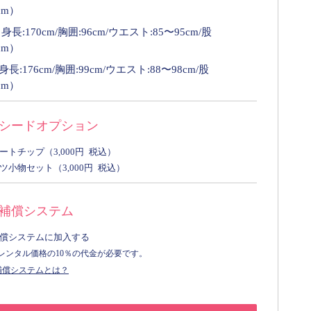
cm）
身長:170cm/胸囲:96cm/ウエスト:85〜95cm/股
cm）
身長:176cm/胸囲:99cm/ウエスト:88〜98cm/股
cm）
シードオプション
ートチップ（
3,000
円 税込）
ツ小物セット（3,000円 税込）
補償システム
償システムに加入する
レンタル価格の10％の代金が必要です。
補償システムとは？