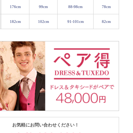
176cm
99cm
88-98cm
78cm
182cm
102cm
91-101cm
82cm
お気軽にお問い合わせください！