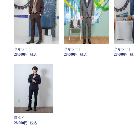
タキシード
タキシード
タキシード
28,000円
税込
28,000円
税込
28,000円
税
蝶タイ
28,000円
税込