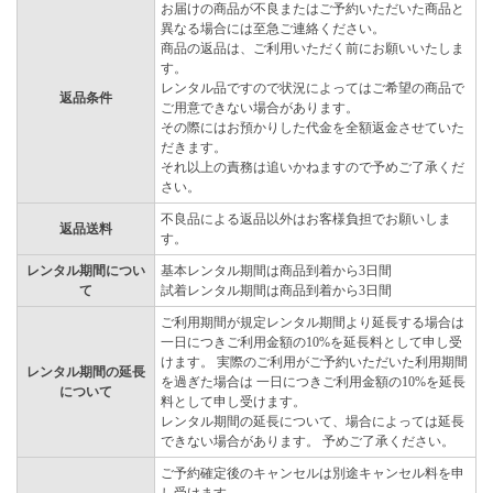
お届けの商品が不良またはご予約いただいた商品と
異なる場合には至急ご連絡ください。
商品の返品は、ご利用いただく前にお願いいたしま
す。
レンタル品ですので状況によってはご希望の商品で
返品条件
ご用意できない場合があります。
その際にはお預かりした代金を全額返金させていた
だきます。
それ以上の責務は追いかねますので予めご了承くだ
さい。
不良品による返品以外はお客様負担でお願いしま
返品送料
す。
レンタル期間につい
基本レンタル期間は商品到着から3日間
て
試着レンタル期間は商品到着から3日間
ご利用期間が規定レンタル期間より延長する場合は
一日につきご利用金額の10%を延長料として申し受
けます。 実際のご利用がご予約いただいた利用期間
レンタル期間の延長
を過ぎた場合は 一日につきご利用金額の10%を延長
について
料として申し受けます。
レンタル期間の延長について、場合によっては延長
できない場合があります。 予めご了承ください。
ご予約確定後のキャンセルは別途キャンセル料を申