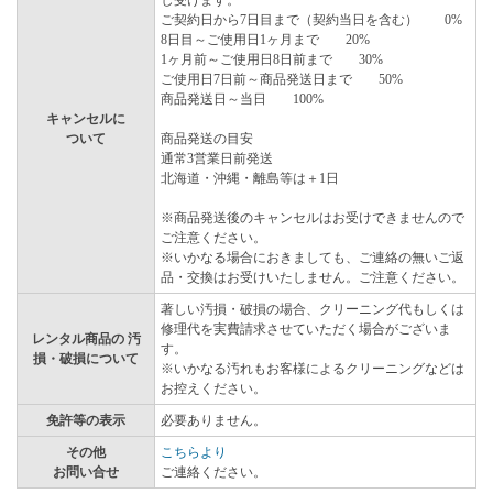
し受けます。
ご契約日から7日目まで（契約当日を含む） 0%
8日目～ご使用日1ヶ月まで 20%
1ヶ月前～ご使用日8日前まで 30%
ご使用日7日前～商品発送日まで 50%
商品発送日～当日 100%
キャンセルに
ついて
商品発送の目安
通常3営業日前発送
北海道・沖縄・離島等は＋1日
※商品発送後のキャンセルはお受けできませんので
ご注意ください。
※いかなる場合におきましても、ご連絡の無いご返
品・交換はお受けいたしません。ご注意ください。
著しい汚損・破損の場合、クリーニング代もしくは
修理代を実費請求させていただく場合がございま
レンタル商品の 汚
す。
損・破損について
※いかなる汚れもお客様によるクリーニングなどは
お控えください。
免許等の表示
必要ありません。
その他
こちらより
お問い合せ
ご連絡ください。