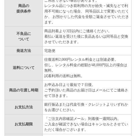
ご用意できない場合があります。
商品の
レンタル品につき前利用の方が紛失・滅失などで利
提供条件
用不可能になった場合、 同等品以上で変更いただく
か、 お預かりした代金を全額ご返金させていただき
ます。
商品到着より3日以内にご連絡ください。
不良品に
着払い返送を受けた後に良品あるいは同等品と交換
ついて
させていただきます。
発送方法
宅急便
往復送料2,000円レンタル料金とは別途必要。
但し、レンタル料金の総額が48,000円以上の場合は
送料について
無料。
試着利用の送料は無料。
お申込み日より最短で７日後。
商品の引渡し時期
ご予約頂いた商品のお届け日はメールにてご連絡さ
せて頂きます。
銀行振込または代金引換・クレジットよりいずれか
お支払方法
をお選びください。
「ご注文内容確認メール」到着後一週間以内。
お支払期限
ご入金が確認できない場合はキャンセルとさせてい
ただく場合がございます。