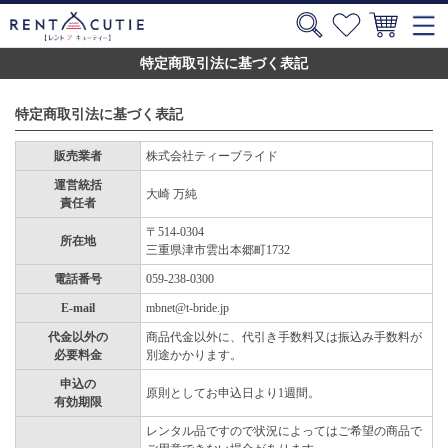
特定商取引法に基づく表記
特定商取引法に基づく表記
販売業者
株式会社ティーブライド
運営統括
大崎 万純
責任者
〒514-0304
所在地
三重県津市雲出本郷町1732
電話番号
059-238-0300
E-mail
mbnet@t-bride.jp
代金以外の
商品代金以外に、代引き手数料又は振込み手数料が
必要料金
別途かかります。
申込の
原則としてお申込日より1週間。
有効期限
レンタル品ですので状況によってはご希望の商品で