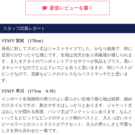
新規レビューを書く
スタッフ試着レポート
STAFF 宮村
（178cm）
身長に対してズボン丈はジャストサイズでした。かなり細身で、特に
足回りがぴったりな感じです。生地は光沢があり高級感が感じられま
す。またネクタイのワンポイントアクセサリーが気品もプラス。黒い
タキシードなのでどんなドレスにも合うと思いますが、特にベストが
ピンクなので、花嫁もピンクのドレスならベストマッチだと思いま
す。
STAFF 早川
（173cm A-M）
インポート生地独特の滑りのよい柔らかい生地で着心地は抜群。細め
のスタイルですが、動きやすさはしっかりとあります。ジャケット丈
はおしりが隠れる程度、パンツ丈はワンクッションあります。なんと
いってもビビッドなピンクのチェック柄のベストと、大人っぽいネイ
ビーカラーとのコントラストがアクセント。大人の男らしさと可愛ら
しさを持ち合わせた一着です。