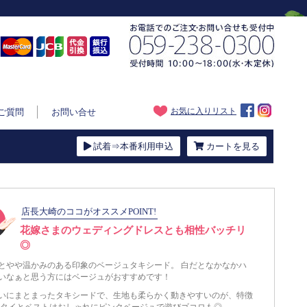
お気に入りリスト
ご質問
お問い合せ
試着⇒本番利用申込
カートを見る
店長大崎のココがオススメPOINT!
花嫁さまのウェディングドレスとも相性バッチリ
◎
とやや温かみのある印象のベージュタキシード。 白だとなかなかハ
いなぁと思う方にはベージュがおすすめです！
いにまとまったタキシードで、生地も柔らかく動きやすいのが、特徴