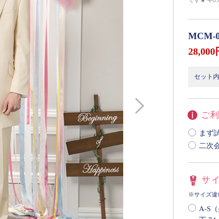
です★ 中
MCM-0
28,00
セット内
ご
二次
サイ
※サイズ違
A-S（