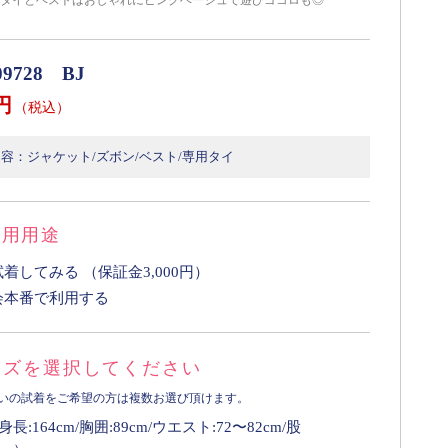
のタイとベストはおしゃれにピンクベージュで遊びゴコロも◎
9728 BJ
0円
（税込）
容：ジャケット/ズボン/ベスト/専用タイ
利用用途
まず試着してみる （保証金3,000円）
会本番で利用する
ズを選択してください
いの試着をご希望の方は複数お選び頂けます。
身長:164cm/胸囲:89cm/ウエスト:72〜82cm/股