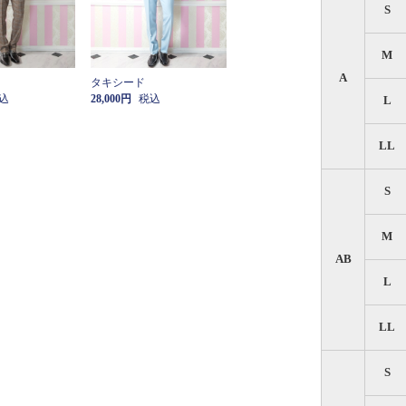
S
M
A
タキシード
込
28,000円
税込
L
LL
S
M
AB
L
LL
S