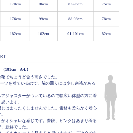
170cm
96cm
85-95cm
75cm
176cm
99cm
88-98cm
78cm
182cm
102cm
91-101cm
82cm
ORT
ろ
（181cm A-L）
の靴でちょうど合う高さでした。
スーツを着ているので、脇の回りには少し余裕がある
もアジャスターがついているので幅広い体型の方に着
と思います。
感じはまったくしませんでした。素材も柔らかく着心
す。
トがオシャレな感じです。普段、ピンクはあまり着る
で、新鮮でした。
使ってもカッコよく見えると思いますが、二次会であ