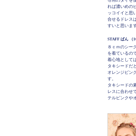
れば濃いめの
ッコイイと思
合せるドレス
すいと思いま
STAFF ばん
（1
８ｃｍのシー
を着ているの
着心地として
タキシードだ
オレンジピン
す。
タキシードの
レスに合わせ
テルピンクや