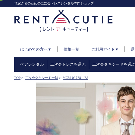
花嫁さまのための二次会ドレスレンタル専門ショップ
はじめての方へ▼
価格一覧
ご利用ガイド▼
選
ペアレンタル
二次会ドレスを選ぶ
二次会タキシードを選
TOP
>
二次会タキシード一覧
>
MCM-09728 BJ