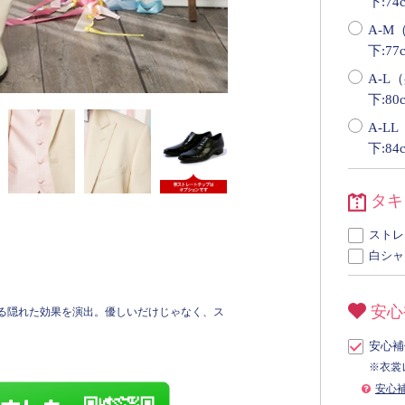
下:74
A-M（
下:77
A-L（
下:80
A-LL
下:84
タキ
ストレ
白シャ
安心
る隠れた効果を演出。優しいだけじゃなく、ス
安心補
※衣裳
安心