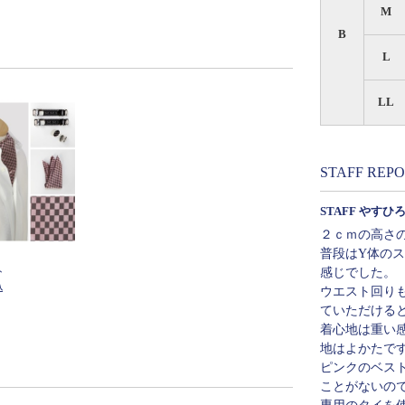
M
B
L
LL
STAFF REP
STAFF やすひ
２ｃｍの高さ
普段はY体の
感じでした。
ト
込
ウエスト回り
ていただける
着心地は重い
地はよかたで
ピンクのベス
ことがないの
専用のタイを