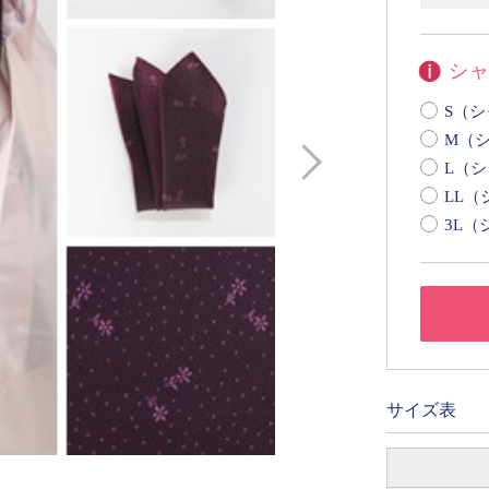
シ
S（シ
M（シ
L（シ
LL（
3L（
サイズ表