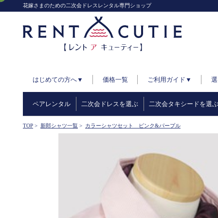
花嫁さまのための二次会ドレスレンタル専門ショップ
はじめての方へ▼
価格一覧
ご利用ガイド▼
選
ペアレンタル
二次会ドレスを選ぶ
二次会タキシードを選
TOP
>
新郎シャツ一覧
>
カラーシャツセット ピンク&パープル