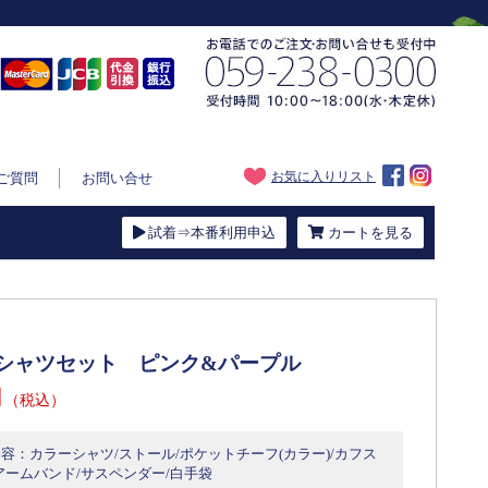
お気に入りリスト
ご質問
お問い合せ
試着⇒本番利用申込
カートを見る
シャツセット ピンク&パープル
円
（税込）
容：カラーシャツ/ストール/ポケットチーフ(カラー)/カフス
アームバンド/サスペンダー/白手袋