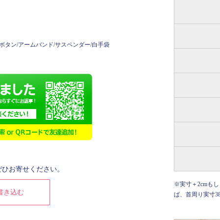
ボタン/アームバンド/サスペンダー/白手袋
ぜひお寄せください。
※実寸＋2cmも
書き込む
ば、首周り実寸38