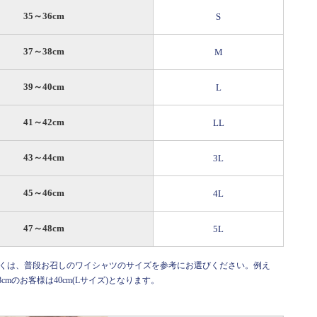
35～36cm
S
37～38cm
M
39～40cm
L
41～42cm
LL
43～44cm
3L
45～46cm
4L
47～48cm
5L
しくは、普段お召しのワイシャツのサイズを参考にお選びください。例え
cmのお客様は40cm(Lサイズ)となります。