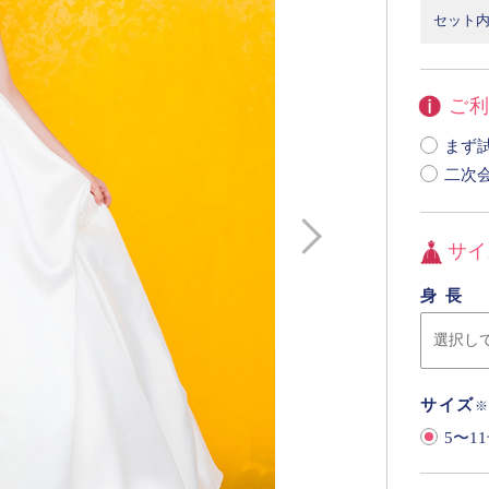
セット内
ご
二次
サイ
身長
サイズ
5〜11