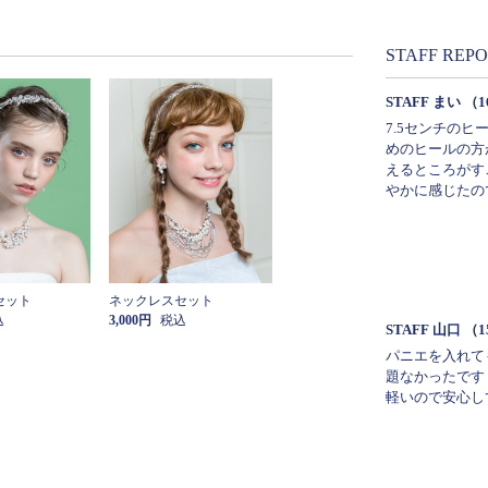
STAFF REP
STAFF まい
（1
7.5センチの
めのヒールの方
えるところがす
やかに感じたの
セット
ネックレスセット
込
3,000円
税込
STAFF 山口
（1
パニエを入れて
題なかったです
軽いので安心し