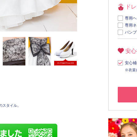
ドレ
専用ヘ
専用ネ
パンプ
安心
安心補
※衣裳
のスタイル。