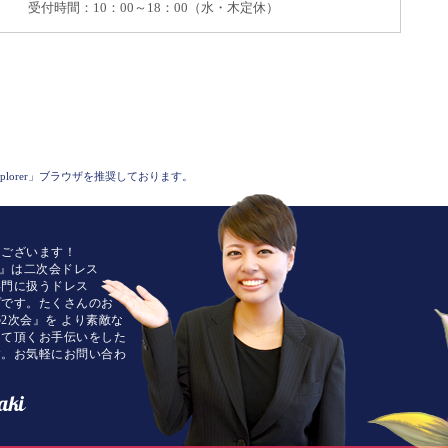
受付時間：10：00～18：00（水・木定休）
 Explorer」ブラウザを推奨しております。
うございます！
TIE』は二次会ドレス
専門に扱うドレス
プです。たくさんのお
2次会』を より素敵な
して頂くお手伝いをした
す。お気軽にお問い合わ