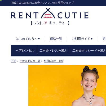
花嫁さまのための二次会ドレスレンタル専門ショップ
はじめての方へ▼
価格一覧
ご利用ガイド▼
選
ペアレンタル
二次会ドレスを選ぶ
二次会タキシードを選
TOP
>
二次会ドレス一覧
>
MBD-2021 OW