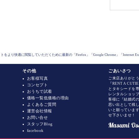
トをより快適に閲覧していただくために最新の「Firefox」「Google Chrome」「Internet
その他
ごあいさつ
お客様写真
ご来店ありがと
『RENT A CU
コンセプト
とタキシードを
おうちで試着
レンタルショッ
価格一覧低価格の理由
客様に『結婚式の
よくあるご質問
思い出として残
いと願っていま
運営会社情報
せ下さいませ！
お問い合せ
スタッフBlog
facebook