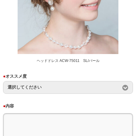
ヘッドドレス ACW-75011 SL/パール
●
オススメ度
●
内容